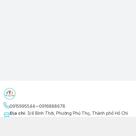
0915995544〰️0916888678
Địa chỉ
:
3/4 Bình Thới, Phường Phú Thọ, Thành phố Hồ Chí
Minh
Kết nối
https://www.facebook.com/niemvuivingot