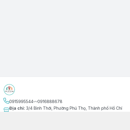
0915995544〰️0916888678
Địa chỉ
:
3/4 Bình Thới, Phường Phú Thọ, Thành phố Hồ Chí
Minh
Kết nối
https://www.facebook.com/niemvuivingot