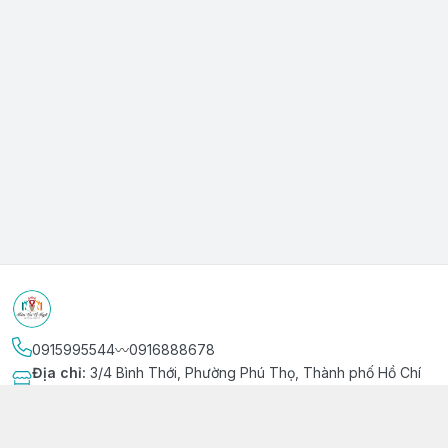
0915995544〰️0916888678
Địa chỉ
:
3/4 Bình Thới, Phường Phú Thọ, Thành phố Hồ Chí
Minh
Kết nối
https://www.facebook.com/niemvuivingot