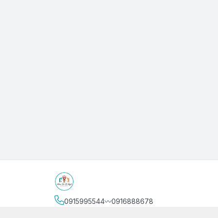
0915995544〰️0916888678
Địa chỉ
:
3/4 Bình Thới, Phường Phú Thọ, Thành