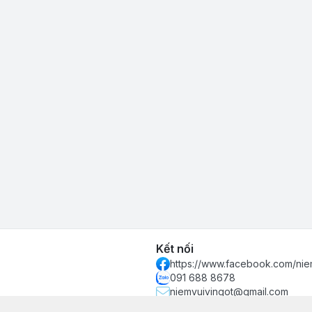
Kết nối
https://www.facebook.com/nie
091 688 8678
niemvuivingot@gmail.com
 phố Hồ Chí Minh