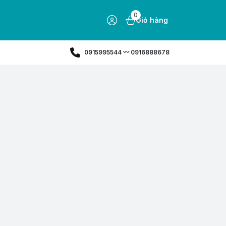
0
Giỏ hàng
0915995544 〰️ 0916888678