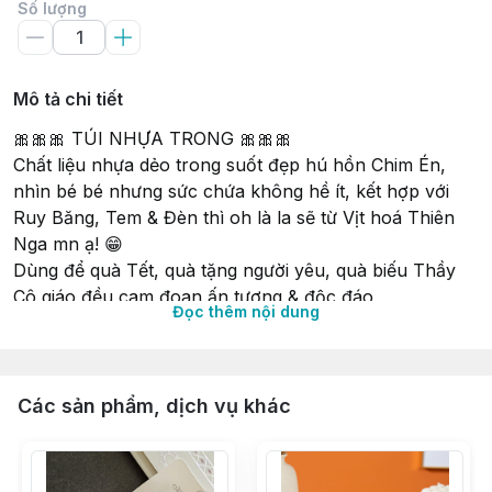
Số lượng
Mô tả chi tiết
🎀🎀🎀 TÚI NHỰA TRONG 🎀🎀🎀
Chất liệu nhựa dẻo trong suốt đẹp hú hồn Chim Én,
nhìn bé bé nhưng sức chứa không hề ít, kết hợp với
Ruy Băng, Tem & Đèn thì oh là la sẽ từ Vịt hoá Thiên
Nga mn ạ! 😁
Dùng để quà Tết, quà tặng người yêu, quà biếu Thầy
Cô giáo đều cam đoan ấn tượng & độc đáo
Đọc thêm nội dung
🎀 Size S (ngang 15cm, rộng 7cm, cao 20cm)
💰 Giá iu thương 〰 9.000₫
🎀 Size M (ngang 20cm, rộng 7cm, cao 25cm)
💰 Giá iu thương 〰 11.000₫
Các sản phẩm, dịch vụ khác
🎀 Size L (ngang 20vm, rộng 10cm, cao 30cm)
💰 Giá iu thương 〰 13.000₫
💼 Thứ 2 _ CN 🌀 Từ 8g30 _ 17g30