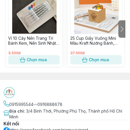
🏠 3/4 Bình Thới, P11, Q11, Tp.HCM (bấm 🔔)
📱0916.888.678 〽 0902.991.992 (Zalo)
🌐
🌐 https://shopee.vn/niemvuivingot
Vỉ 10 Cây Nến Trang Trí
25 Cup Giấy Vuông Mini
Bánh Kem, Nến Sinh Nhật,
Màu Kraft Nướng Bánh,
Đèn Cầy Cắm Bánh Sinh
Cupcake Vuông giấy Kraft
Nhật
trang trí Tiệc
3.500đ
37.500đ
Chọn mua
Chọn mua
0915995544〰️0916888678
Địa chỉ
:
3/4 Bình Thới, Phường Phú Thọ, Thành phố Hồ Chí
Minh
Kết nối
https://www.facebook.com/niemvuivingot