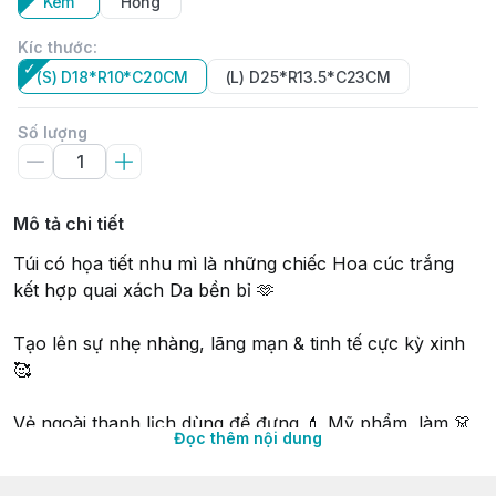
Kem
Hồng
Kíc thước
:
(S) D18*R10*C20CM
(L) D25*R13.5*C23CM
Số lượng
Mô tả chi tiết
Túi có họa tiết nhu mì là những chiếc Hoa cúc trắng
kết hợp quai xách Da bền bỉ 🫶
Tạo lên sự nhẹ nhàng, lãng mạn & tinh tế cực kỳ xinh
🥰
Vẻ ngoài thanh lịch dùng để đựng 💄 Mỹ phẩm, làm 👗
Đọc thêm nội dung
túi xách tay thời trang, 🎁 Quà tặng, dùng khi 👒 Du lịch
hoặc ☕ Cafe cùng bạn bè