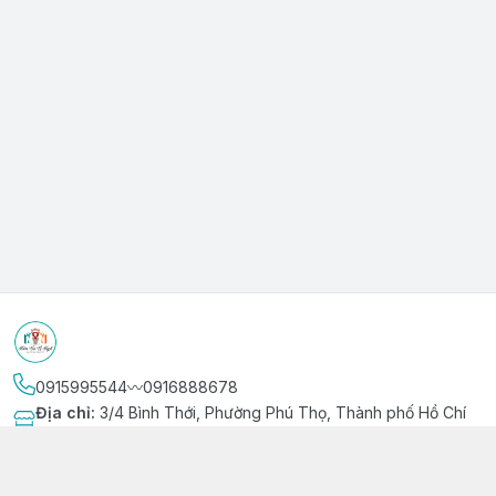
0915995544〰️0916888678
Địa chỉ
:
3/4 Bình Thới, Phường Phú Thọ, Thành phố Hồ Chí
Minh
Kết nối
https://www.facebook.com/niemvuivingot