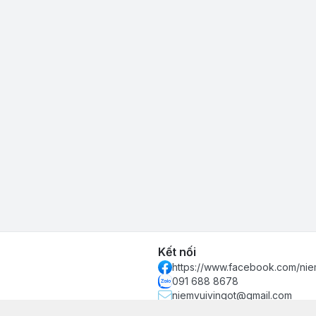
Kết nối
https://www.facebook.com/nie
091 688 8678
niemvuivingot@gmail.com
 phố Hồ Chí Minh