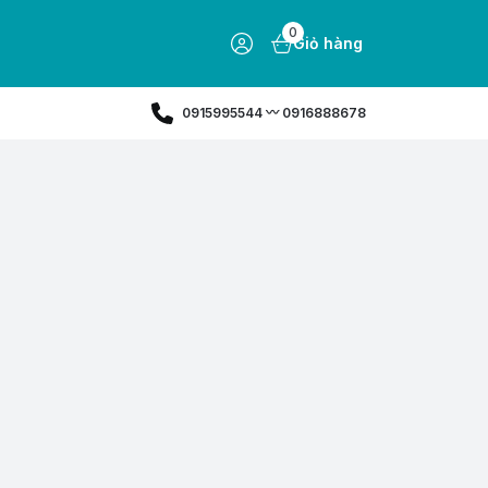
0
Giỏ hàng
0915995544 〰️ 0916888678