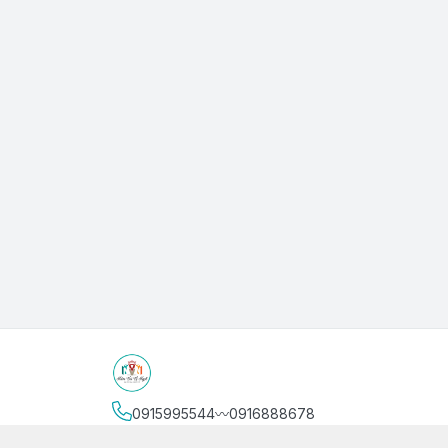
0915995544〰️0916888678
Địa chỉ
:
3/4 Bình Thới, Phường Phú Thọ, Thành