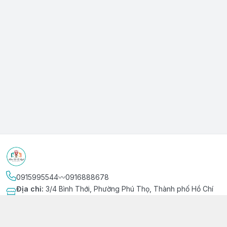
0915995544〰️0916888678
Địa chỉ
:
3/4 Bình Thới, Phường Phú Thọ, Thành phố Hồ Chí
Minh
Kết nối
https://www.facebook.com/niemvuivingot