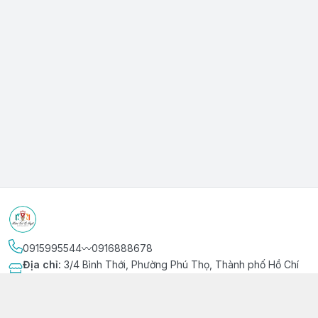
0915995544〰️0916888678
Địa chỉ
:
3/4 Bình Thới, Phường Phú Thọ, Thành phố Hồ Chí
Minh
Kết nối
https://www.facebook.com/niemvuivingot