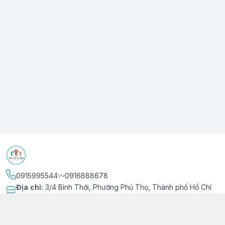
0915995544〰️0916888678
Địa chỉ
:
3/4 Bình Thới, Phường Phú Thọ, Thành phố Hồ Chí
Minh
Kết nối
https://www.facebook.com/niemvuivingot