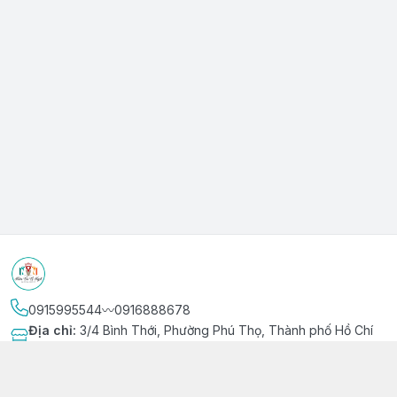
0915995544〰️0916888678
Địa chỉ
:
3/4 Bình Thới, Phường Phú Thọ, Thành phố Hồ Chí
Minh
Kết nối
https://www.facebook.com/niemvuivingot