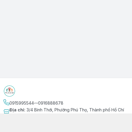
0915995544〰️0916888678
Địa chỉ
:
3/4 Bình Thới, Phường Phú Thọ, Thành phố Hồ Chí
Minh
Kết nối
https://www.facebook.com/niemvuivingot