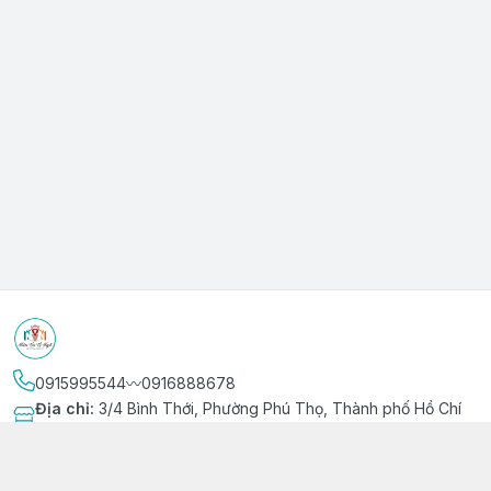
0915995544〰️0916888678
Địa chỉ
:
3/4 Bình Thới, Phường Phú Thọ, Thành phố Hồ Chí
Minh
Kết nối
https://www.facebook.com/niemvuivingot