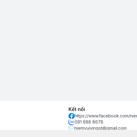
Kết nối
https://www.facebook.com/nie
091 688 8678
niemvuivingot@gmail.com
 phố Hồ Chí Minh