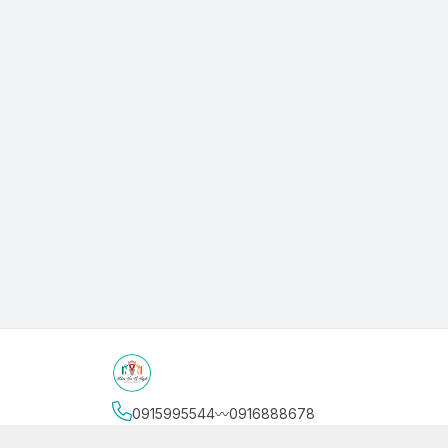
0915995544〰️0916888678
Địa chỉ
:
3/4 Bình Thới, Phường Phú Thọ, Thành