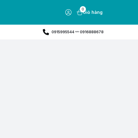
0
Giỏ hàng
0915995544 〰️ 0916888678