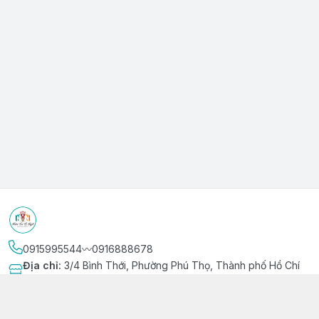
0915995544〰️0916888678
Địa chỉ
:
3/4 Bình Thới, Phường Phú Thọ, Thành phố Hồ Chí
Minh
Kết nối
https://www.facebook.com/niemvuivingot