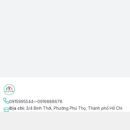
0915995544〰️0916888678
Địa chỉ
:
3/4 Bình Thới, Phường Phú Thọ, Thành phố Hồ Chí
Minh
Kết nối
https://www.facebook.com/niemvuivingot