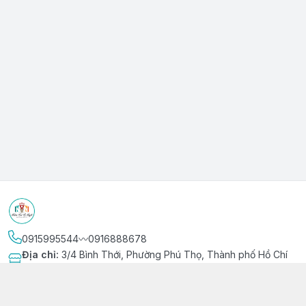
0915995544〰️0916888678
Địa chỉ
:
3/4 Bình Thới, Phường Phú Thọ, Thành phố Hồ Chí
Minh
Kết nối
https://www.facebook.com/niemvuivingot