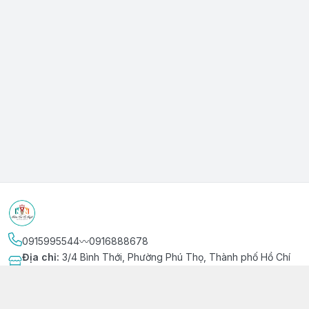
0915995544〰️0916888678
Địa chỉ
:
3/4 Bình Thới, Phường Phú Thọ, Thành phố Hồ Chí
Minh
Kết nối
https://www.facebook.com/niemvuivingot