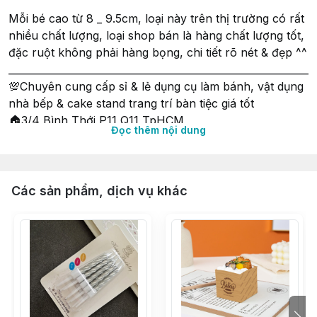
Mỗi bé cao từ 8 _ 9.5cm, loại này trên thị trường có rất
nhiều chất lượng, loại shop bán là hàng chất lượng tốt,
đặc ruột không phải hàng bọng, chi tiết rõ nét & đẹp ^^
______________________________________________________________
💯Chuyên cung cấp sỉ & lẻ dụng cụ làm bánh, vật dụng
nhà bếp & cake stand trang trí bàn tiệc giá tốt
🏠3/4 Bình Thới P11 Q11 TpHCM
Đọc thêm nội dung
📱 _
💗niemvuivingot.com
💗
Các sản phẩm, dịch vụ khác