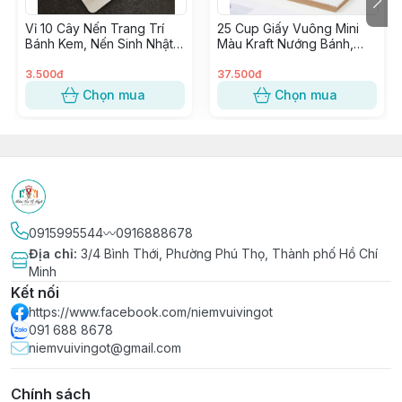
Vỉ 10 Cây Nến Trang Trí
25 Cup Giấy Vuông Mini
Bánh Kem, Nến Sinh Nhật,
Màu Kraft Nướng Bánh,
Đèn Cầy Cắm Bánh Sinh
Cupcake Vuông giấy Kraft
Nhật
trang trí Tiệc
3.500đ
37.500đ
Chọn mua
Chọn mua
0915995544〰️0916888678
Địa chỉ
:
3/4 Bình Thới, Phường Phú Thọ, Thành phố Hồ Chí
Minh
Kết nối
https://www.facebook.com/niemvuivingot
091 688 8678
niemvuivingot@gmail.com
Chính sách