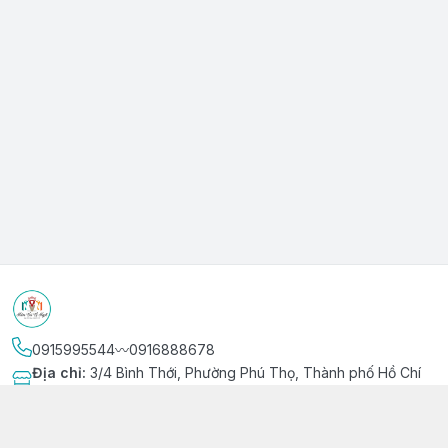
0915995544〰️0916888678
Địa chỉ
:
3/4 Bình Thới, Phường Phú Thọ, Thành phố Hồ Chí
Minh
Kết nối
https://www.facebook.com/niemvuivingot