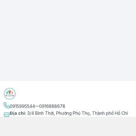
0915995544〰️0916888678
Địa chỉ
:
3/4 Bình Thới, Phường Phú Thọ, Thành phố Hồ Chí
Minh
Kết nối
https://www.facebook.com/niemvuivingot