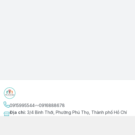
0915995544〰️0916888678
Địa chỉ
:
3/4 Bình Thới, Phường Phú Thọ, Thành phố Hồ Chí
Minh
Kết nối
https://www.facebook.com/niemvuivingot