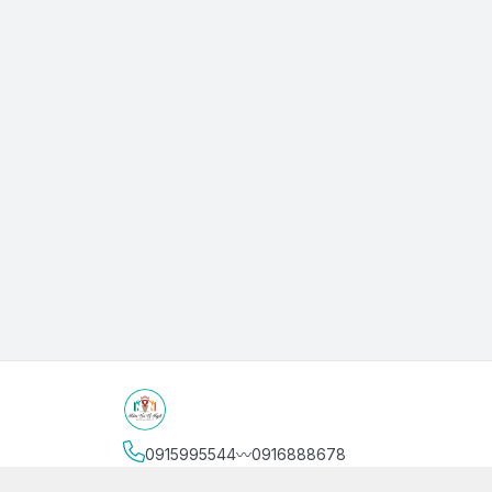
0915995544〰️0916888678
Địa chỉ
:
3/4 Bình Thới, Phường Phú Thọ, Thành