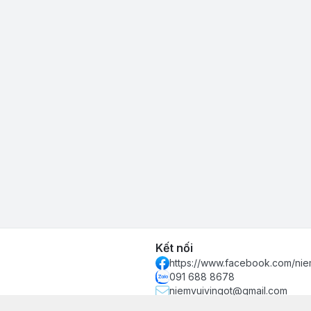
Kết nối
https://www.facebook.com/nie
091 688 8678
niemvuivingot@gmail.com
 phố Hồ Chí Minh