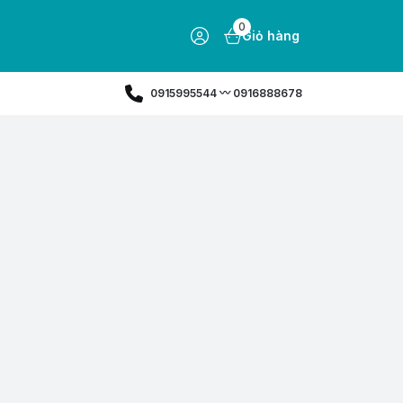
0
Giỏ hàng
0915995544 〰️ 0916888678