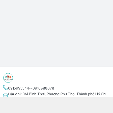
0915995544〰️0916888678
Địa chỉ
:
3/4 Bình Thới, Phường Phú Thọ, Thành phố Hồ Chí
Minh
Kết nối
https://www.facebook.com/niemvuivingot