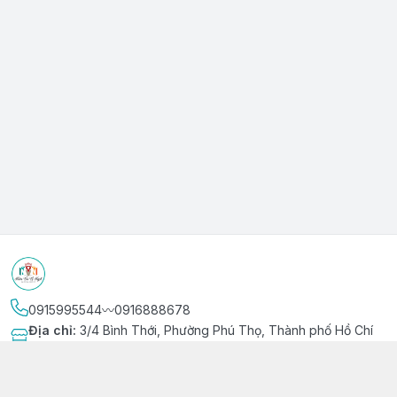
0915995544〰️0916888678
Địa chỉ
:
3/4 Bình Thới, Phường Phú Thọ, Thành phố Hồ Chí
Minh
Kết nối
https://www.facebook.com/niemvuivingot