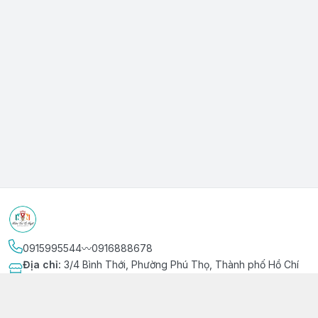
0915995544〰️0916888678
Địa chỉ
:
3/4 Bình Thới, Phường Phú Thọ, Thành phố Hồ Chí
Minh
Kết nối
https://www.facebook.com/niemvuivingot