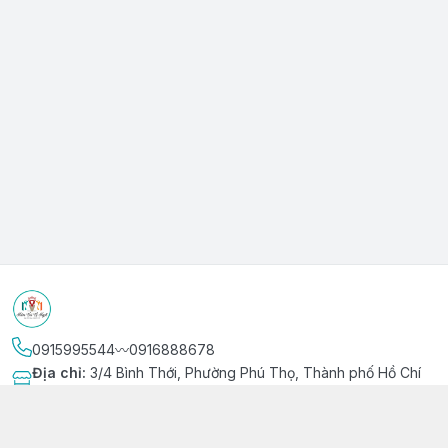
0915995544〰️0916888678
Địa chỉ
:
3/4 Bình Thới, Phường Phú Thọ, Thành phố Hồ Chí
Minh
Kết nối
https://www.facebook.com/niemvuivingot