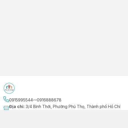
0915995544〰️0916888678
Địa chỉ
:
3/4 Bình Thới, Phường Phú Thọ, Thành phố Hồ Chí
Minh
Kết nối
https://www.facebook.com/niemvuivingot