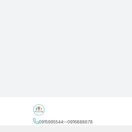
0915995544〰️0916888678
Địa chỉ
:
3/4 Bình Thới, Phường Phú Thọ, Thành