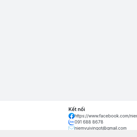
Kết nối
https://www.facebook.com/nie
091 688 8678
niemvuivingot@gmail.com
 phố Hồ Chí Minh