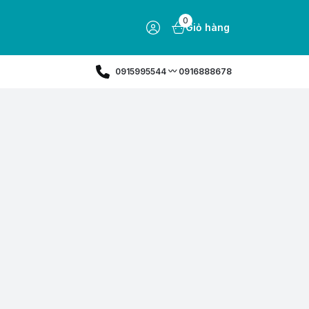
0
Giỏ hàng
0915995544 〰️ 0916888678