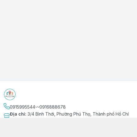
0915995544〰️0916888678
Địa chỉ
:
3/4 Bình Thới, Phường Phú Thọ, Thành phố Hồ Chí
Minh
Kết nối
https://www.facebook.com/niemvuivingot