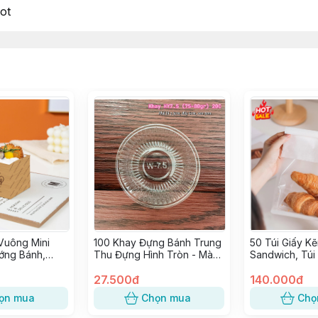
ot
Vuông Mini
100 Khay Đựng Bánh Trung
50 Túi Giấy K
ớng Bánh,
Thu Đựng Hình Tròn - Màu
Sandwich, Túi
g giấy Kraft
Vàng & Trong, Khay 7.5
đựng Bánh Kẹo
dành cho Bánh 75-80gr
27.500đ
Trung
140.000đ
ọn mua
Chọn mua
Chọ