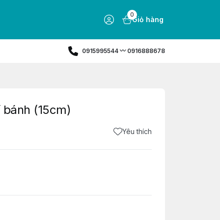
0
Giỏ hàng
0915995544 〰️ 0916888678
í bánh (15cm)
Yêu thích