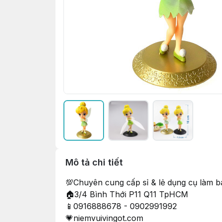
Mô tả chi tiết
💯Chuyên cung cấp sỉ & lẻ dụng cụ làm bán
🏠3/4 Bình Thới P11 Q11 TpHCM
📱0916888678 - 0902991992
💗niemvuivingot.com