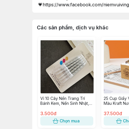
💗https://www.facebook.com/niemvuiving
Các sản phẩm, dịch vụ khác
Vỉ 10 Cây Nến Trang Trí
25 Cup Giấy 
Bánh Kem, Nến Sinh Nhật,
Màu Kraft Nư
Đèn Cầy Cắm Bánh Sinh
Cupcake Vuôn
Nhật
3.500đ
trang trí Tiệc
37.500đ
Chọn mua
Ch