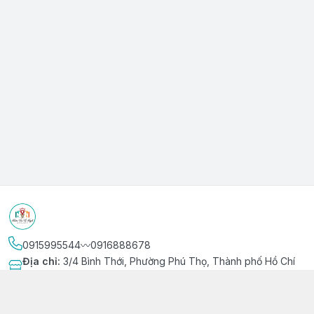
0915995544〰️0916888678
Địa chỉ
:
3/4 Bình Thới, Phường Phú Thọ, Thành phố Hồ Chí
Minh
Kết nối
https://www.facebook.com/niemvuivingot