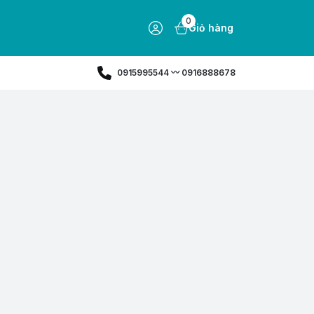
0
Giỏ hàng
0915995544 〰️ 0916888678