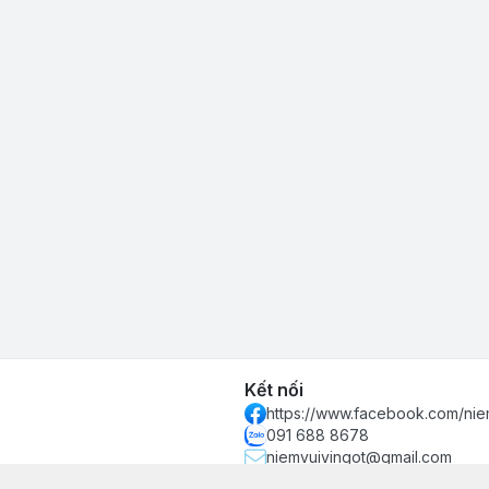
Kết nối
https://www.facebook.com/nie
091 688 8678
niemvuivingot@gmail.com
 phố Hồ Chí Minh