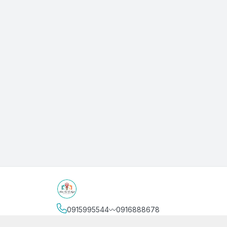
0915995544〰️0916888678
Địa chỉ
:
3/4 Bình Thới, Phường Phú Thọ, Thành