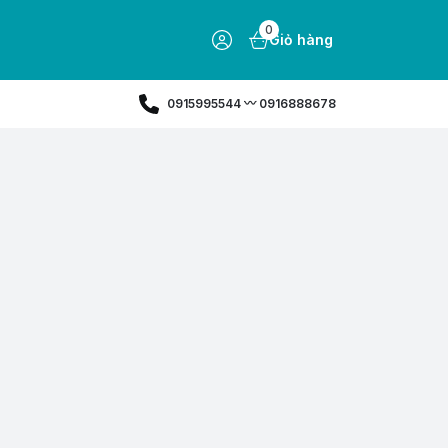
0
Giỏ hàng
0915995544 〰️ 0916888678