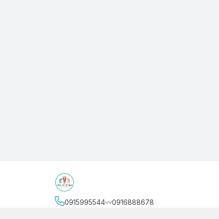
0915995544〰️0916888678
Địa chỉ
:
3/4 Bình Thới, Phường Phú Thọ, Thành