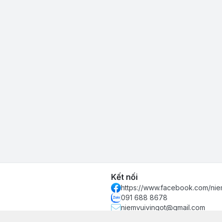
Kết nối
https://www.facebook.com/nie
091 688 8678
niemvuivingot@gmail.com
 phố Hồ Chí Minh