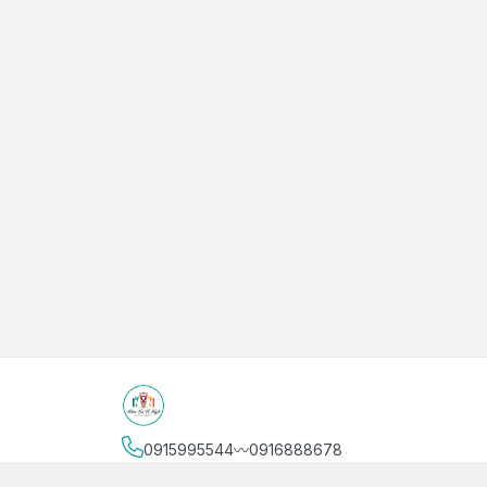
0915995544〰️0916888678
Địa chỉ
:
3/4 Bình Thới, Phường Phú Thọ, Thành