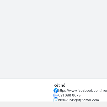
Kết nối
https://www.facebook.com/nie
091 688 8678
niemvuivingot@gmail.com
 phố Hồ Chí Minh