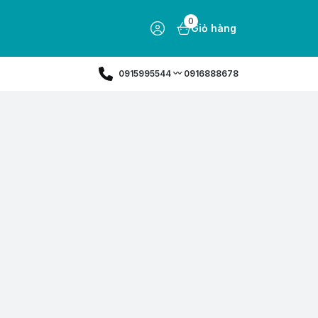
0
Giỏ hàng
0915995544 〰️ 0916888678