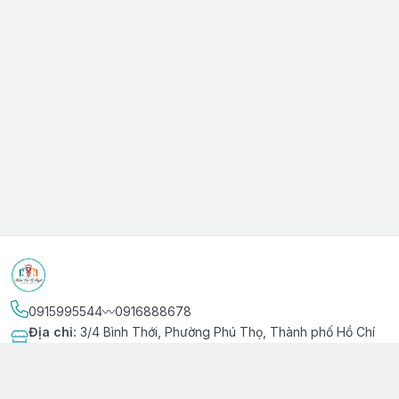
0915995544〰️0916888678
Địa chỉ
:
3/4 Bình Thới, Phường Phú Thọ, Thành phố Hồ Chí
Minh
Kết nối
https://www.facebook.com/niemvuivingot