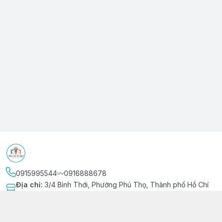
0915995544〰️0916888678
Địa chỉ
:
3/4 Bình Thới, Phường Phú Thọ, Thành phố Hồ Chí
Minh
Kết nối
https://www.facebook.com/niemvuivingot