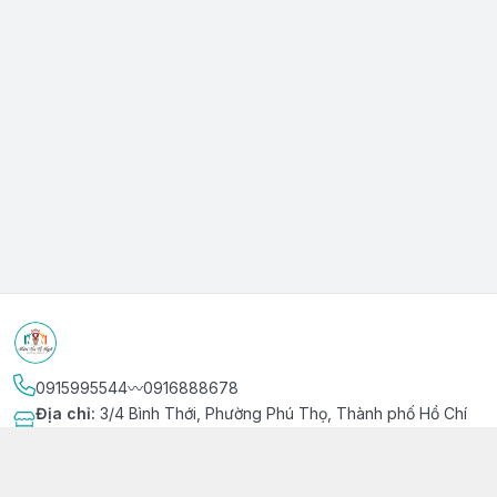
0915995544〰️0916888678
Địa chỉ
:
3/4 Bình Thới, Phường Phú Thọ, Thành phố Hồ Chí
Minh
Kết nối
https://www.facebook.com/niemvuivingot