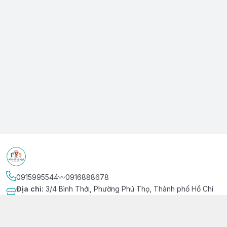
0915995544〰️0916888678
Địa chỉ
:
3/4 Bình Thới, Phường Phú Thọ, Thành phố Hồ Chí
Minh
Kết nối
https://www.facebook.com/niemvuivingot