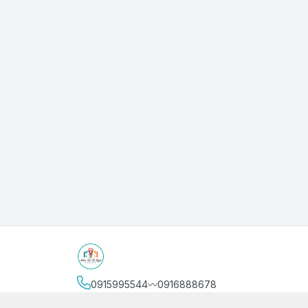
0915995544〰️0916888678
Địa chỉ
:
3/4 Bình Thới, Phường Phú Thọ, Thành