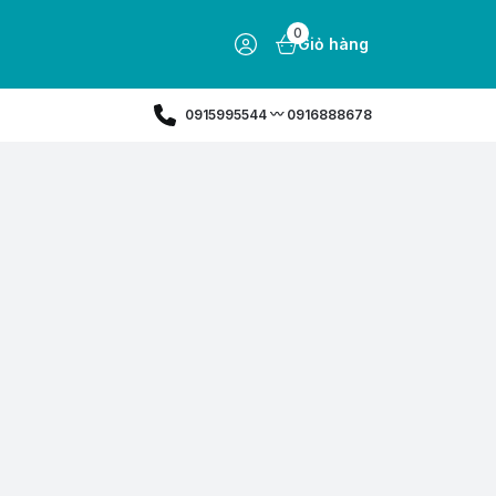
0
Giỏ hàng
0915995544 〰️ 0916888678