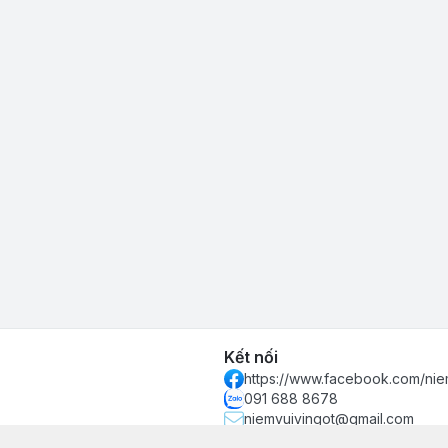
Kết nối
https://www.facebook.com/nie
091 688 8678
niemvuivingot@gmail.com
 phố Hồ Chí Minh