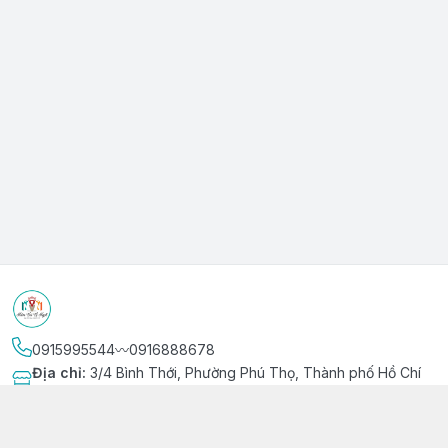
0915995544〰️0916888678
Địa chỉ
:
3/4 Bình Thới, Phường Phú Thọ, Thành phố Hồ Chí
Minh
Kết nối
https://www.facebook.com/niemvuivingot