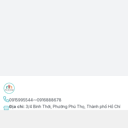
0915995544〰️0916888678
Địa chỉ
:
3/4 Bình Thới, Phường Phú Thọ, Thành phố Hồ Chí
Minh
Kết nối
https://www.facebook.com/niemvuivingot