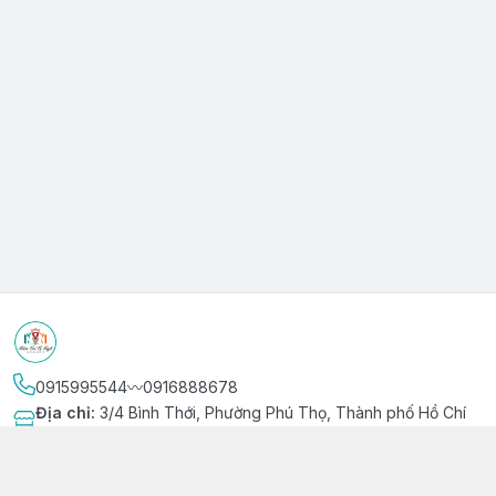
0915995544〰️0916888678
Địa chỉ
:
3/4 Bình Thới, Phường Phú Thọ, Thành phố Hồ Chí
Minh
Kết nối
https://www.facebook.com/niemvuivingot