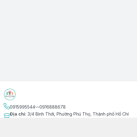
0915995544〰️0916888678
Địa chỉ
:
3/4 Bình Thới, Phường Phú Thọ, Thành phố Hồ Chí
Minh
Kết nối
https://www.facebook.com/niemvuivingot