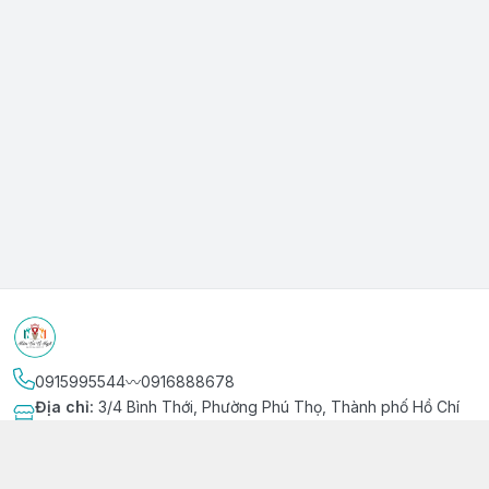
0915995544〰️0916888678
Địa chỉ
:
3/4 Bình Thới, Phường Phú Thọ, Thành phố Hồ Chí
Minh
Kết nối
https://www.facebook.com/niemvuivingot