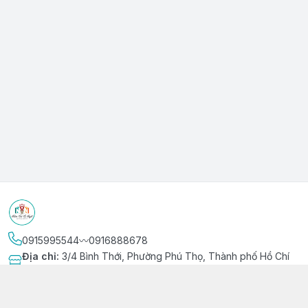
0915995544〰️0916888678
Địa chỉ
:
3/4 Bình Thới, Phường Phú Thọ, Thành phố Hồ Chí
Minh
Kết nối
https://www.facebook.com/niemvuivingot