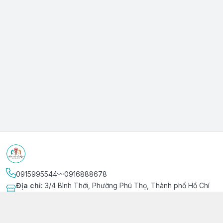
0915995544〰️0916888678
Địa chỉ
:
3/4 Bình Thới, Phường Phú Thọ, Thành phố Hồ Chí
Minh
Kết nối
https://www.facebook.com/niemvuivingot