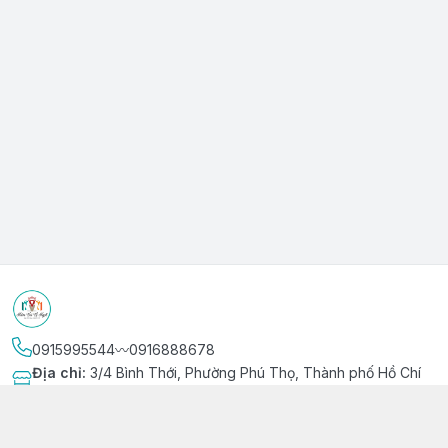
0915995544〰️0916888678
Địa chỉ
:
3/4 Bình Thới, Phường Phú Thọ, Thành phố Hồ Chí
Minh
Kết nối
https://www.facebook.com/niemvuivingot