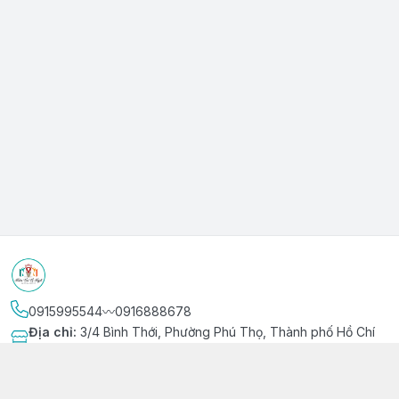
0915995544〰️0916888678
Địa chỉ
:
3/4 Bình Thới, Phường Phú Thọ, Thành phố Hồ Chí
Minh
Kết nối
https://www.facebook.com/niemvuivingot